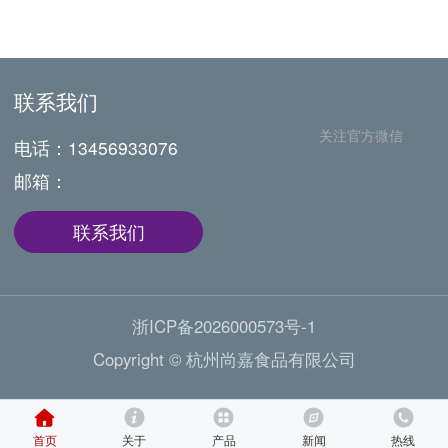
联系我们
关注官方微信
电话：
13456933076
邮箱：
联系我们
浙ICP备2026000573号-1
Copyright © 杭州尚嘉食品有限公司
首页
关于
产品
新闻
热线