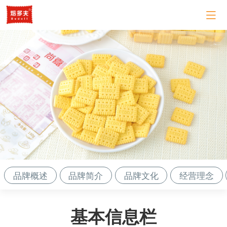

品牌概述
品牌简介
品牌文化
经营理念
基本信息栏