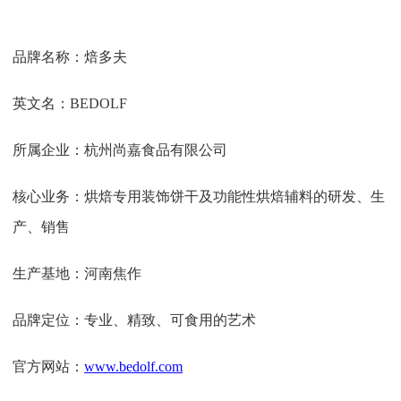
品牌名称：焙多夫
英文名：BEDOLF
所属企业：杭州尚嘉食品有限公司
核心业务：烘焙专用装饰饼干及功能性烘焙辅料的研发、生
产、销售
生产基地：河南焦作
品牌定位：专业、精致、可食用的艺术
官方网站：
www.bedolf.com