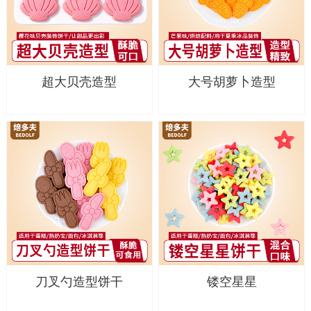
超大贝壳造型
大号胡萝卜造型
刀叉勺造型饼干
镂空星星