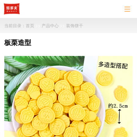

当前目录：
首页
>>
产品中心
>>
装饰饼干
板栗造型